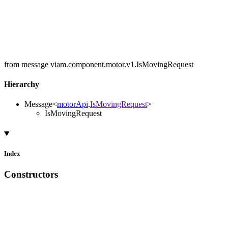
from message viam.component.motor.v1.IsMovingRequest
Hierarchy
Message
<
motorApi
.
IsMovingRequest
>
IsMovingRequest
Index
Constructors